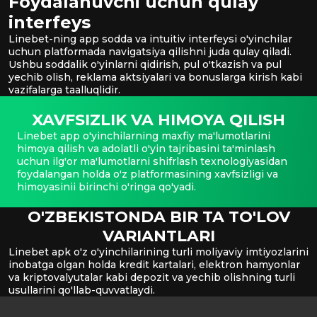
Foydalanuvchi uchun qulay
interfeys
Linebet-ning app sodda va intuitiv interfeysi o'yinchilar
uchun platformada navigatsiya qilishni juda qulay qiladi.
Ushbu soddalik o'yinlarni qidirish, pul o'tkazish va pul
yechib olish, reklama aktsiyalari va bonuslarga kirish kabi
vazifalarga taalluqlidir.
XAVFSIZLIK VA HIMOYA QILISH
Linebet app o'yinchilarning maxfiy ma'lumotlarini
himoya qilish va adolatli o'yin tajribasini ta'minlash
uchun ilg'or ma'lumotlarni shifrlash texnologiyasidan
foydalangan holda o'z platformasining xavfsizligi va
himoyasinii birinchi o'ringa qo'yadi.
O'ZBEKISTONDA BIR TA TO'LOV
VARIANTLARI
Linebet apk o'z o'yinchilarining turli moliyaviy imtiyozlarini
inobatga olgan holda kredit kartalari, elektron hamyonlar
va kriptovalyutalar kabi depozit va yechib olishning turli
usullarini qo'llab-quvvatlaydi.