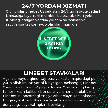
24/7 YORDAM XIZMATI
O‘yinchilar Linebet Uzbekistan 24/7 qo‘llab-quvvatlash
jamoasiga tayanishi mumkin, bu esa ular kun yoki
tunning istalgan vaqtida yordam so‘rashlari va
savollariga tezkor javob olishlari mumkin.
LINEBET VEB-
SAYTIGA
O'TING
LINEBET STAVKALARI
Agar siz noyob qimor tajribasi va katta miqdordagi pul
yutib olish imkoniyatini izlayotgan bo'lsangiz, Linebet
Casino siz uchun to'g'ri platforma. O'yinlarning keng
tanlovi, xush kelibsiz bonuslar va ishonchli platforma
Linebet-ni bozordagi eng yaxshi onlayn kazinolardan
biriga aylantiradi. Bugun ro'yxatdan o'ting,qimor va yutuq
dunyosiga sayohatingizni boshlang!