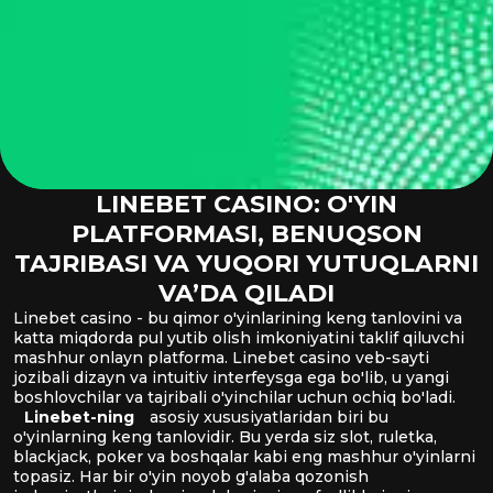
LINEBET CASINO: O'YIN
PLATFORMASI, BENUQSON
TAJRIBASI VA YUQORI YUTUQLARNI
VA’DA QILADI
Linebet casino - bu qimor o'yinlarining keng tanlovini va
katta miqdorda pul yutib olish imkoniyatini taklif qiluvchi
mashhur onlayn platforma. Linebet casino veb-sayti
jozibali dizayn va intuitiv interfeysga ega bo'lib, u yangi
boshlovchilar va tajribali o'yinchilar uchun ochiq bo'ladi.
Linebet-ning
asosiy xususiyatlaridan biri bu
o'yinlarning keng tanlovidir. Bu yerda siz slot, ruletka,
blackjack, poker va boshqalar kabi eng mashhur o'yinlarni
topasiz. Har bir o'yin noyob g'alaba qozonish