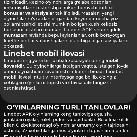
tizimidadir. Kazino o'yinchilarga g'alaba qozonish
imkoniyatlarini oshirishga imkon beruvchi turli xil
bonuslar va aktsiyalar
taklif qiladi. Masalan, yangi
o'yinchilar ro'yxatdan o'tgandan keyin bir necha yuz
dollarni tashkil etishi mumkin bo'lgan xush kelibsiz
bonusini olishlari mumkin. Linebet APK, shuningdek,
muntazam ravishda bepul aylanishlar, ortib borayotgan
koeffitsientlar va boshqalarni o'z ichiga olgan aksiyalarni
o'tkazadi.
Linebet mobil ilovasi
Linebetning yana bir jozibali xususiyati uning
mobil
ilovasidir
. Bu o'yinchilarga istalgan vaqtda, istalgan joyda
qimor o'ynashdan zavqlanish imkonini beradi. Linebet
mobil ilovasi intuitiv interfeysga ega bo‘lib, o‘zingiz
xohlagan o‘yinlarni topish va stavka qilishingizni
osonlashtiradi.
O'YINLARNING TURLI TANLOVLARI
Linebet APK o'yinlarning keng tanloviga ega, shu
jumladan uyalar, rulet, poker va boshqalar. Bu xilma-xillik
bilan O‘zbekistondagi o‘yinchilar umumiy o‘yin tajribasini
oshirib, o‘z xohishlariga mos o‘yinlarni topishlari mumkin.